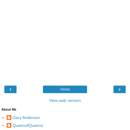
‹
›
Home
View web version
About Me
Gary Anderson
QueenofQueens